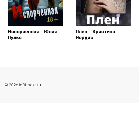
Испорченная — Юлия
Плен — Кристина
Пульс
Нордис
© 2026 inDbooks.ru