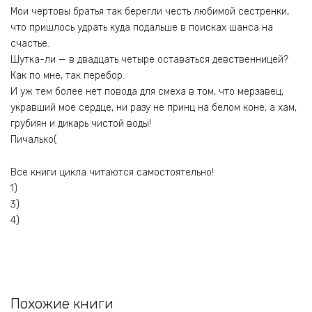
Мои чертовы братья так берегли честь любимой сестренки,
что пришлось удрать куда подальше в поисках шанса на
счастье.
Шутка-ли — в двадцать четыре оставаться девственницей?
Как по мне, так перебор.
И уж тем более нет повода для смеха в том, что мерзавец,
укравший мое сердце, ни разу не принц на белом коне, а хам,
грубиян и дикарь чистой воды!
Пичалько(
Все книги цикла читаются самостоятельно!
1)
3)
4)
Похожие книги