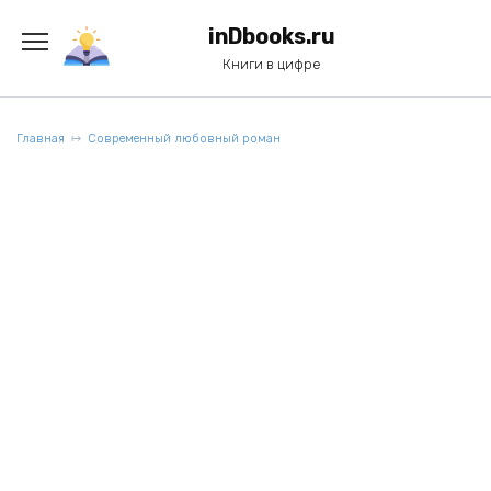
Перейти
к
inDbooks.ru
содержанию
Книги в цифре
Главная
Современный любовный роман