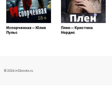
Испорченная — Юлия
Плен — Кристина
Пульс
Нордис
© 2026 inDbooks.ru