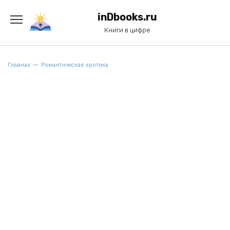
Перейти
к
inDbooks.ru
содержанию
Книги в цифре
Главная
Романтическая эротика