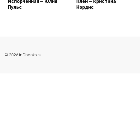
Испорченная — Юлия
Плен — Кристина
Пульс
Нордис
© 2026 inDbooks.ru