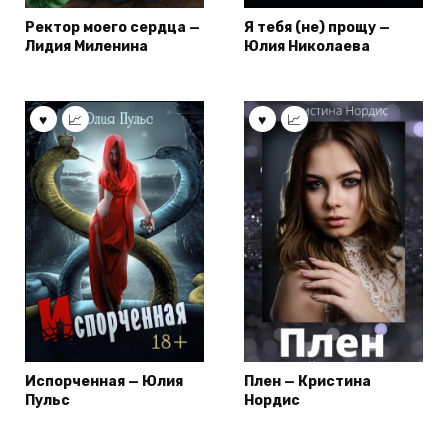
Ректор моего сердца —
Я тебя (не) прощу —
Лидия Миленина
Юлия Николаева
Испорченная — Юлия
Плен — Кристина
Пульс
Нордис