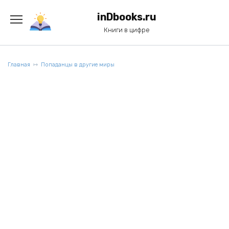
Перейти
к
inDbooks.ru
содержанию
Книги в цифре
Главная
Попаданцы в другие миры