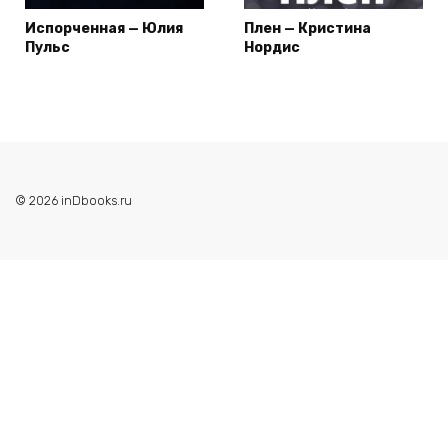
Испорченная — Юлия
Плен — Кристина
Пульс
Нордис
© 2026 inDbooks.ru