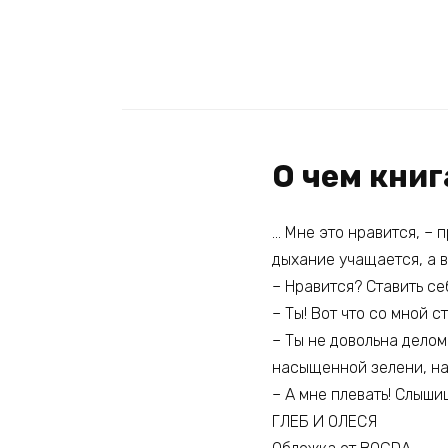
О чем кни
… Мне это нравится, – 
дыхание учащается, а в
– Нравится? Ставить се
– Ты! Вот что со мной с
– Ты не довольна делом
насыщенной зелени, на
– А мне плевать! Слыши
ГЛЕБ И ОЛЕСЯ