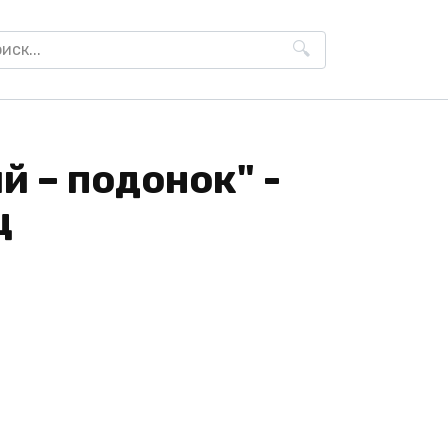
h
 – подонок" -
ц