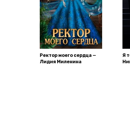
Ректор моего сердца —
Я 
Лидия Миленина
Ни