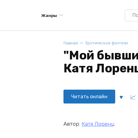
Searc
Жанры
for:
Главная
Эротическое фэнтези
"Мой бывший
Катя Лорен
Читать онлайн
Автор:
Катя Лоренц