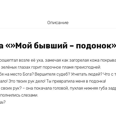
Описание
га «»Мой бывший – подонок
прошептал возле её уха, замечая как загорелая кожа покрыв
 зелёных глазах горит порочное пламя преисподней.
бя на место Бога? Вершителя судеб? Угнетать людей? Что с 
тало! Это твоих рук дело! Ты превратила меня в подонка!
 своих рук? – она покачала головой, пухлая нижняя губа зад
полнились слезами.
шь?