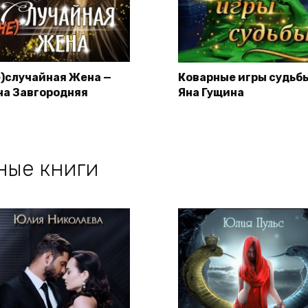
е)случайная Жена —
Коварные игры судьб
на Завгородняя
Яна Гущина
ные книги