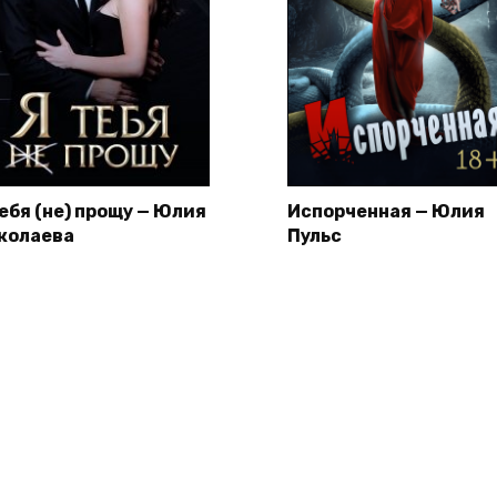
тебя (не) прощу — Юлия
Испорченная — Юлия
колаева
Пульс