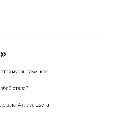
»»
ается мурашками, как
тобой стало?
рожала. А глаза цвета