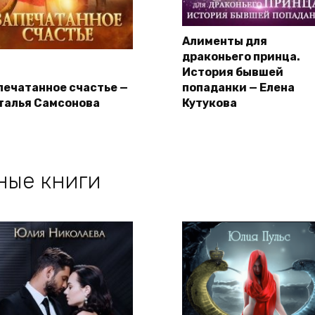
Алименты для
драконьего принца.
История бывшей
печатанное счастье —
попаданки — Елена
талья Самсонова
Кутукова
ные книги