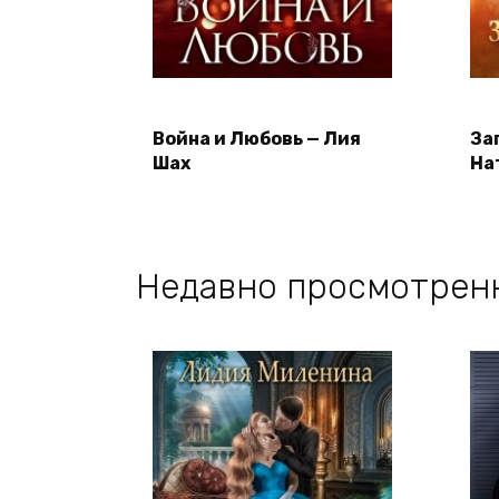
Война и Любовь — Лия
За
Шах
На
Недавно просмотрен