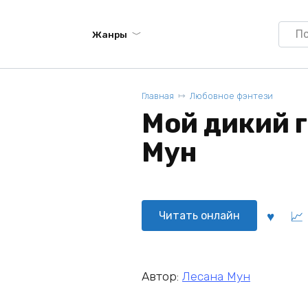
Searc
Жанры
for:
Главная
Любовное фэнтези
Мой дикий г
Мун
Читать онлайн
Автор:
Лесана Мун