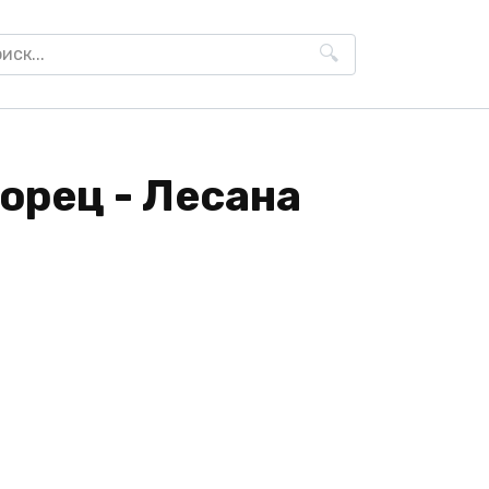
h
орец - Лесана