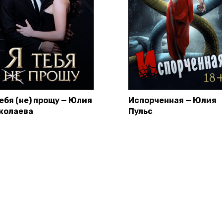
тебя (не) прощу — Юлия
Испорченная — Юлия
колаева
Пульс