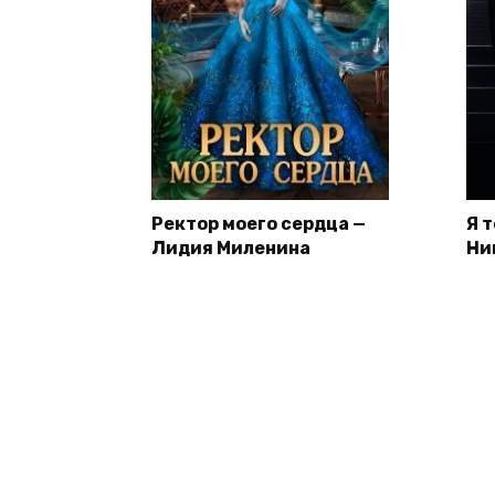
Ректор моего сердца —
Я 
Лидия Миленина
Ни