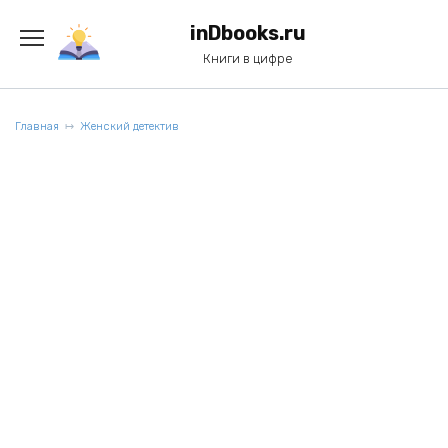
Перейти
к
inDbooks.ru
содержанию
Книги в цифре
Главная
Женский детектив