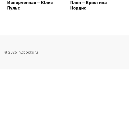
Испорченная — Юлия
Плен — Кристина
Пульс
Нордис
© 2026 inDbooks.ru