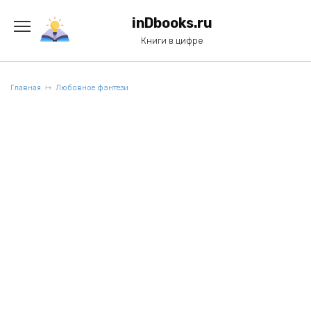
Перейти
к
inDbooks.ru
содержанию
Книги в цифре
Главная
Любовное фэнтези