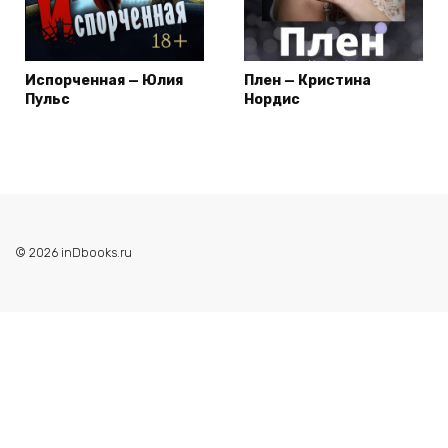
Испорченная — Юлия
Плен — Кристина
Пульс
Нордис
© 2026 inDbooks.ru