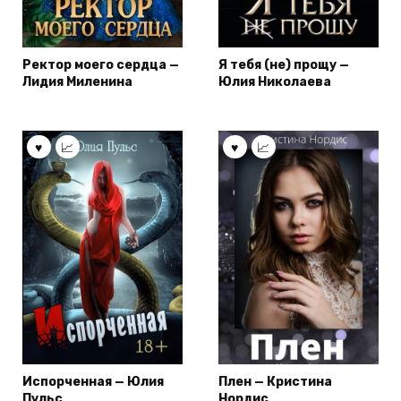
Ректор моего сердца —
Я тебя (не) прощу —
Лидия Миленина
Юлия Николаева
Испорченная — Юлия
Плен — Кристина
Пульс
Нордис