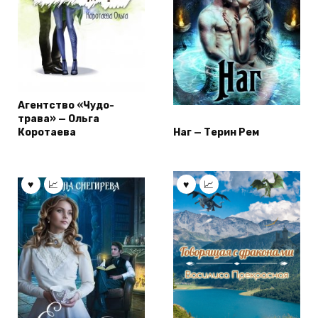
Агентство «Чудо-
трава» — Ольга
Коротаева
Наг — Терин Рем