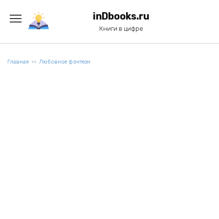
Перейти
к
inDbooks.ru
содержанию
Книги в цифре
Главная
Любовное фэнтези