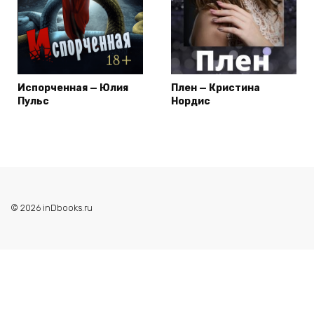
Испорченная — Юлия
Плен — Кристина
Пульс
Нордис
© 2026 inDbooks.ru