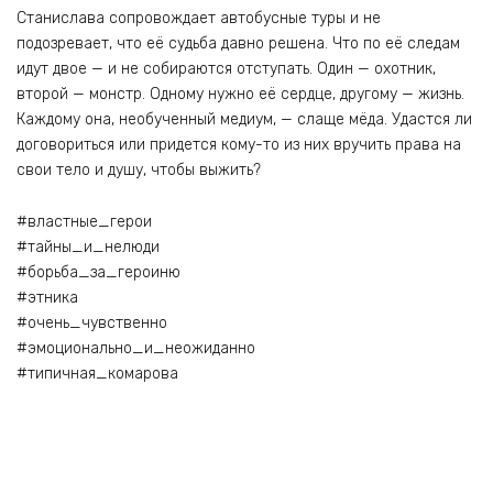
Станислава сопровождает автобусные туры и не
подозревает, что её судьба давно решена. Что по её следам
идут двое — и не собираются отступать. Один — охотник,
второй — монстр. Одному нужно её сердце, другому — жизнь.
Каждому она, необученный медиум, — слаще мёда. Удастся ли
договориться или придется кому-то из них вручить права на
свои тело и душу, чтобы выжить?
#властные_герои
#тайны_и_нелюди
#борьба_за_героиню
#этника
#очень_чувственно
#эмоционально_и_неожиданно
#типичная_комарова