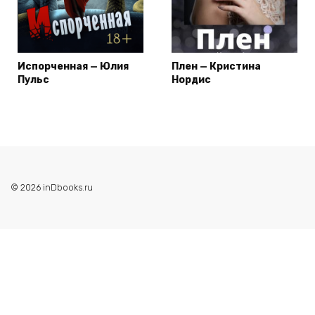
Испорченная — Юлия
Плен — Кристина
Пульс
Нордис
© 2026 inDbooks.ru