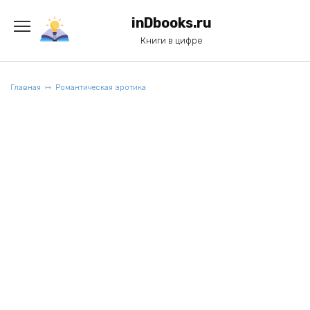
Перейти
к
inDbooks.ru
содержанию
Книги в цифре
Главная
Романтическая эротика