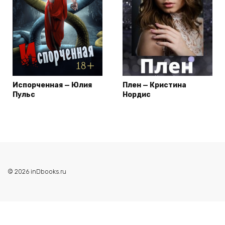
Испорченная — Юлия
Плен — Кристина
Пульс
Нордис
© 2026 inDbooks.ru