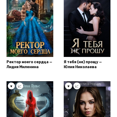
Ректор моего сердца —
Я тебя (не) прощу —
Лидия Миленина
Юлия Николаева