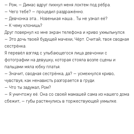
— Ром, — Димас вдруг пихнул меня локтем под рёбра.
— Чего тебе? — процедил раздражённо.
— Девчонка эта… Новенькая наша… Ты не узнал её?
— К чему клонишь?
Друг повернул ко мне экран телефона и криво ухмыльнулся:
— Это дочь твоей будущей мачехи, Чёрт. Считай, твоя сводная
сестрёнка.
Я перевёл взгляд с улыбающегося лица девчонки с
фотографии на девушку, которая стояла возле сцены и
пальцами мяла юбку платья.
— Значит, сводная сестрёнка, да? — усмехнулся криво,
чувствуя, как ненависть разгорается в груди.
— Что ты задумал, Ром?
— Я уничтожу её. Она со своей мамашей сама из нашего дома
сбежит, — губы растянулись в торжествующей ухмылке.