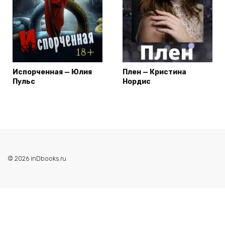
Испорченная — Юлия
Плен — Кристина
Пульс
Нордис
© 2026 inDbooks.ru