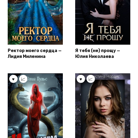
Ректор моего сердца —
Я тебя (не) прощу —
Лидия Миленина
Юлия Николаева