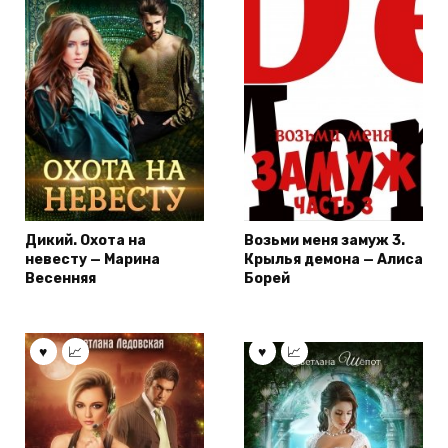
Дикий. Охота на
Возьми меня замуж 3.
невесту — Марина
Крылья демона — Алиса
Весенняя
Борей