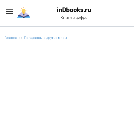
Перейти
к
inDbooks.ru
содержанию
Книги в цифре
Главная
Попаданцы в другие миры