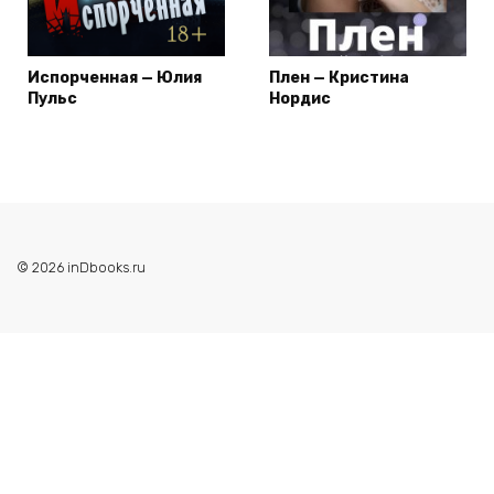
Испорченная — Юлия
Плен — Кристина
Пульс
Нордис
© 2026 inDbooks.ru