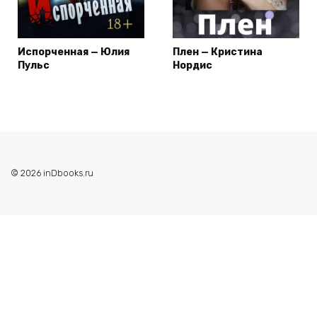
Испорченная — Юлия
Плен — Кристина
Пульс
Нордис
© 2026 inDbooks.ru