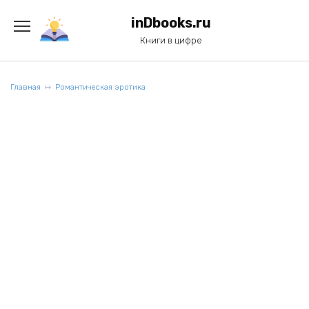
Перейти
к
inDbooks.ru
содержанию
Книги в цифре
Главная
Романтическая эротика