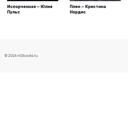
Испорченная — Юлия
Плен — Кристина
Пульс
Нордис
© 2026 inDbooks.ru