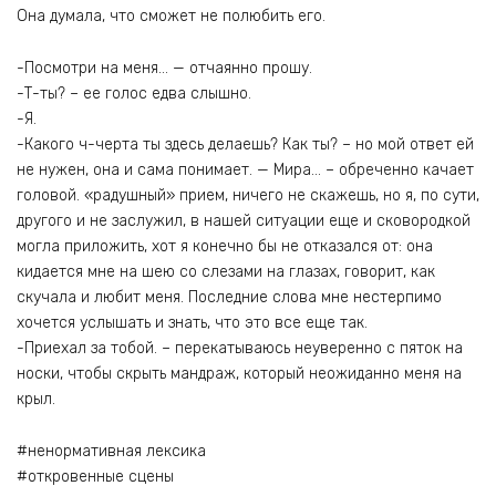
Она думала, что сможет не полюбить его.
-Посмотри на меня… — отчаянно прошу.
-Т-ты? – ее голос едва слышно.
-Я.
-Какого ч-черта ты здесь делаешь? Как ты? – но мой ответ ей
не нужен, она и сама понимает. — Мира… – обреченно качает
головой. «радушный» прием, ничего не скажешь, но я, по сути,
другого и не заслужил, в нашей ситуации еще и сковородкой
могла приложить, хот я конечно бы не отказался от: она
кидается мне на шею со слезами на глазах, говорит, как
скучала и любит меня. Последние слова мне нестерпимо
хочется услышать и знать, что это все еще так.
-Приехал за тобой. – перекатываюсь неуверенно с пяток на
носки, чтобы скрыть мандраж, который неожиданно меня на
крыл.
#ненормативная лексика
#откровенные сцены