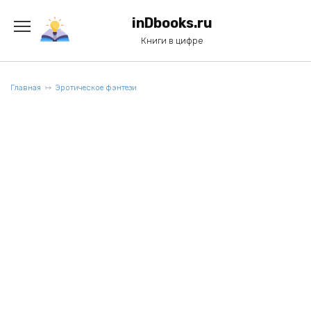
Перейти
к
inDbooks.ru
содержанию
Книги в цифре
Главная
Эротическое фэнтези