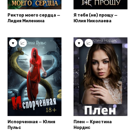
Ректор моего сердца —
Я тебя (не) прощу —
Лидия Миленина
Юлия Николаева
Испорченная — Юлия
Плен — Кристина
Пульс
Нордис