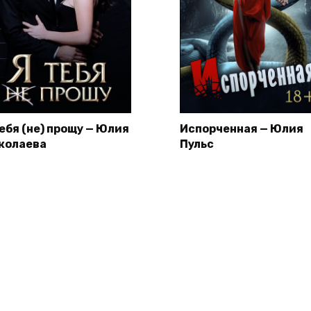
тебя (не) прощу — Юлия
Испорченная — Юлия
колаева
Пульс