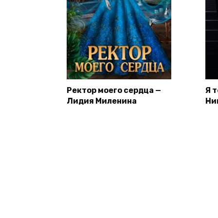
Ректор моего сердца —
Я 
Лидия Миленина
Ни