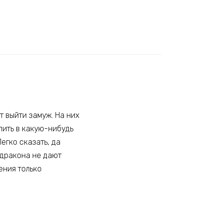
т выйти замуж. На них
упить в какую-нибудь
егко сказать, да
 дракона не дают
ения только