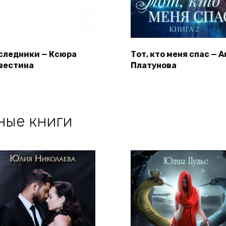
следники — Ксюра
Тот, кто меня спас — 
вестина
Платунова
ные книги