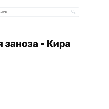
h
 заноза - Кира