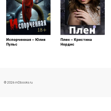
Испорченная — Юлия
Плен — Кристина
Пульс
Нордис
© 2026 inDbooks.ru