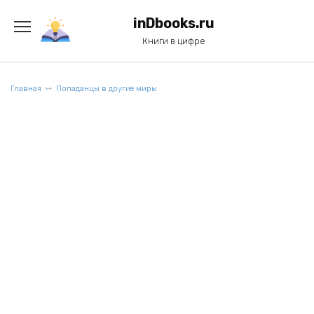
Перейти
к
inDbooks.ru
содержанию
Книги в цифре
Главная
Попаданцы в другие миры