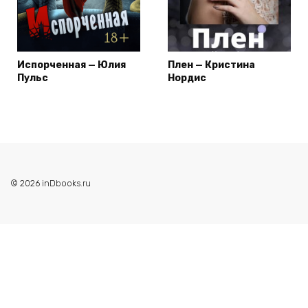
Испорченная — Юлия
Плен — Кристина
Пульс
Нордис
© 2026 inDbooks.ru