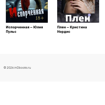
Испорченная — Юлия
Плен — Кристина
Пульс
Нордис
© 2026 inDbooks.ru