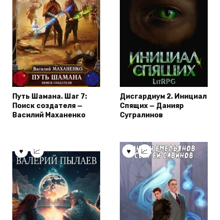
Путь Шамана. Шаг 7:
Дисгардиум 2. Инициал
Поиск создателя —
Спящих — Данияр
Василий Маханенко
Сугралинов