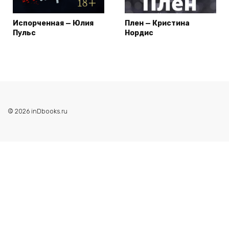
Испорченная — Юлия
Плен — Кристина
Пульс
Нордис
© 2026 inDbooks.ru