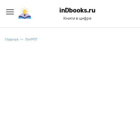
Перейти
к
inDbooks.ru
содержанию
Книги в цифре
Главная
ЛитРПГ