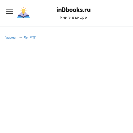
Перейти
к
inDbooks.ru
содержанию
Книги в цифре
Главная
ЛитРПГ