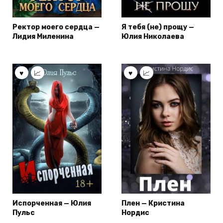
Ректор моего сердца —
Я тебя (не) прощу —
Лидия Миленина
Юлия Николаева
Испорченная — Юлия
Плен — Кристина
Пульс
Нордис