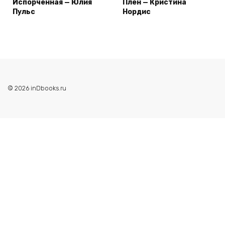
Испорченная — Юлия
Плен — Кристина
Пульс
Нордис
© 2026 inDbooks.ru