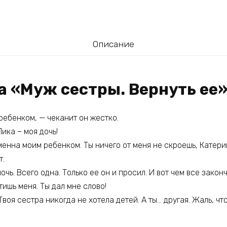
Описание
а «Муж сестры. Вернуть ее
ребенком, — чеканит он жестко.
ика – моя дочь!
еменна моим ребенком. Ты ничего от меня не скроешь, Катери
т.
очь. Всего одна. Только ее он и просил. И вот чем все закон
тишь меня. Ты дал мне слово!
воя сестра никогда не хотела детей. А ты… другая. Жаль, что