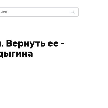
h
 Вернуть ее -
дыгина