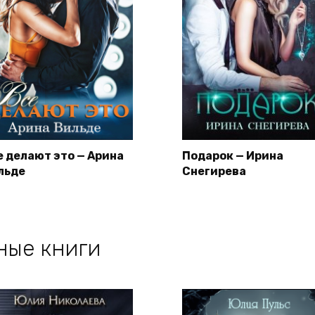
е делают это — Арина
Подарок — Ирина
льде
Снегирева
ные книги