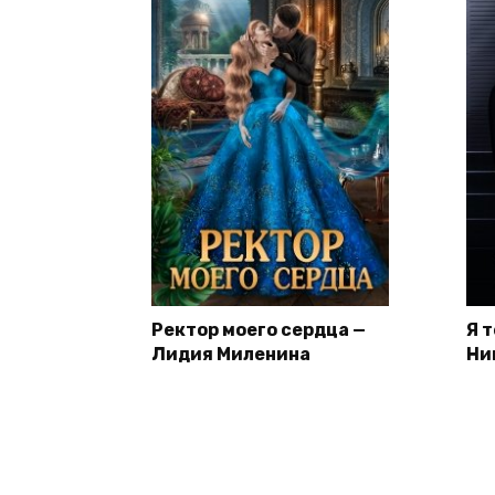
Ректор моего сердца —
Я 
Лидия Миленина
Ни