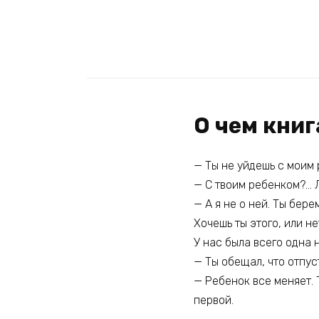
О чем книг
— Ты не уйдешь с моим 
— С твоим ребенком?… Л
— А я не о ней. Ты бер
Хочешь ты этого, или не
У нас была всего одна н
— Ты обещал, что отпус
— Ребенок все меняет. Т
первой.