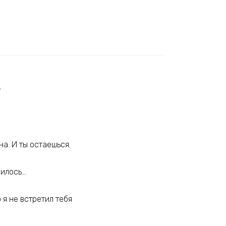
»
на. И ты остаешься.
чилось…
 я не встретил тебя