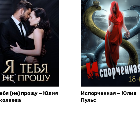
тебя (не) прощу — Юлия
Испорченная — Юлия
колаева
Пульс