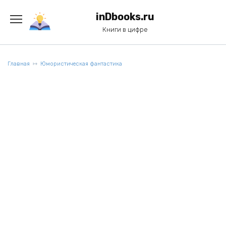
Перейти
к
inDbooks.ru
содержанию
Книги в цифре
Главная
Юмористическая фантастика