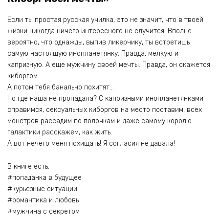
Если ты простая русская училка, это не значит, что в твоей
жизни никогда ничего интересного не случится. Вполне
вероятно, что однажды, выпив ликерчику, ты встретишь
самую настоящую инопланетянку. Правда, мелкую и
капризную. А еще мужчину своей мечты. Правда, он окажется
киборгом.
А потом тебя банально похитят…
Но где наша не пропадала? С капризными инопланетянками
справимся, сексуальных киборгов на место поставим, всех
монстров рассадим по полочкам и даже самому королю
галактики расскажем, как жить.
А вот нечего меня похищать! Я согласия не давала!
В книге есть:
#попаданка в будущее
#курьезные ситуации
#романтика и любовь
#мужчина с секретом