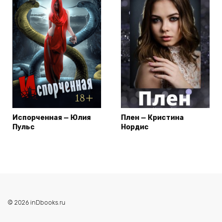
Испорченная — Юлия
Плен — Кристина
Пульс
Нордис
© 2026 inDbooks.ru