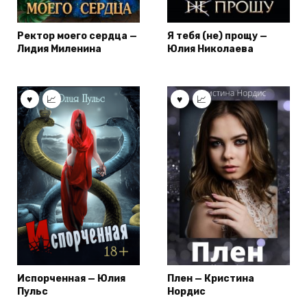
Ректор моего сердца —
Я тебя (не) прощу —
Лидия Миленина
Юлия Николаева
Испорченная — Юлия
Плен — Кристина
Пульс
Нордис