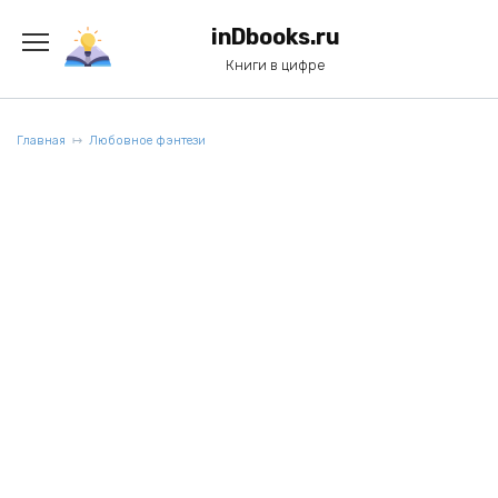
Перейти
к
inDbooks.ru
содержанию
Книги в цифре
Главная
Любовное фэнтези