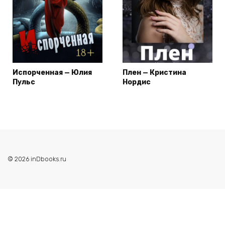
Испорченная — Юлия
Плен — Кристина
Пульс
Нордис
© 2026 inDbooks.ru