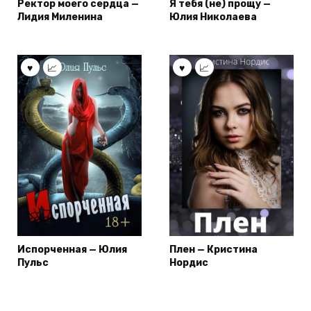
Ректор моего сердца —
Я тебя (не) прощу —
Лидия Миленина
Юлия Николаева
Испорченная — Юлия
Плен — Кристина
Пульс
Нордис