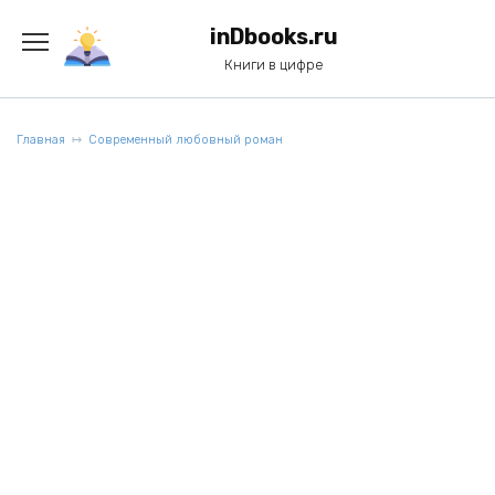
Перейти
к
inDbooks.ru
содержанию
Книги в цифре
Главная
Современный любовный роман