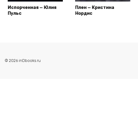
Испорченная — Юлия
Плен — Кристина
Пульс
Нордис
© 2026 inDbooks.ru