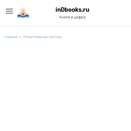
Перейти
к
inDbooks.ru
содержанию
Книги в цифре
Главная
Романтическая эротика