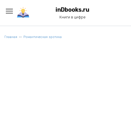
Перейти
к
inDbooks.ru
содержанию
Книги в цифре
Главная
Романтическая эротика