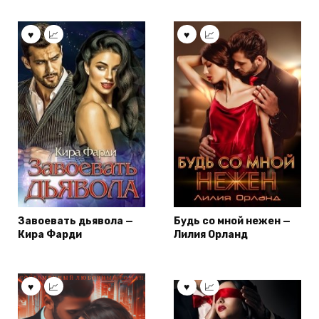
Завоевать дьявола —
Будь со мной нежен —
Кира Фарди
Лилия Орланд