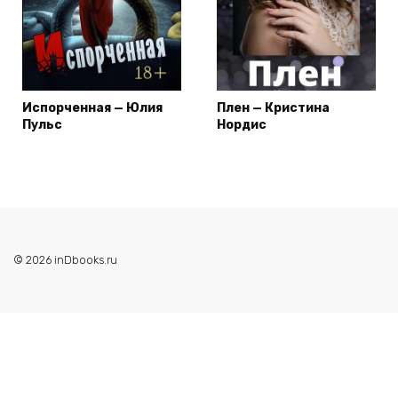
Испорченная — Юлия
Плен — Кристина
Пульс
Нордис
© 2026 inDbooks.ru