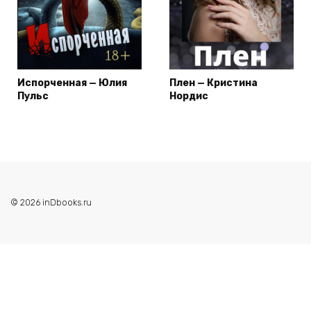
Испорченная — Юлия
Плен — Кристина
Пульс
Нордис
© 2026 inDbooks.ru