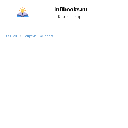
Перейти
к
inDbooks.ru
содержанию
Книги в цифре
Главная
Современная проза