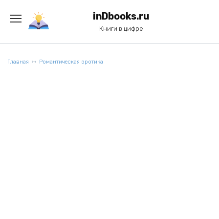
Перейти
к
inDbooks.ru
содержанию
Книги в цифре
Главная
Романтическая эротика