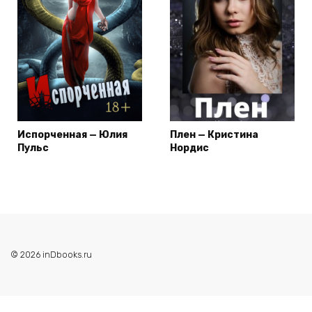
Испорченная — Юлия
Плен — Кристина
Пульс
Нордис
© 2026 inDbooks.ru