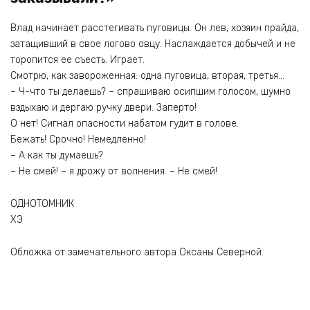
Влад начинает расстегивать пуговицы. Он лев, хозяин прайда,
затащивший в свое логово овцу. Наслаждается добычей и не
торопится ее съесть. Играет.
Смотрю, как завороженная: одна пуговица, вторая, третья…
– Ч-что ты делаешь? – спрашиваю осипшим голосом, шумно
вздыхаю и дергаю ручку двери. Заперто!
О нет! Сигнал опасности набатом гудит в голове.
Бежать! Срочно! Немедленно!
– А как ты думаешь?
– Не смей! – я дрожу от волнения. – Не смей!
ОДНОТОМНИК
ХЭ
Обложка от замечательного автора Оксаны Северной.