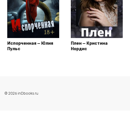
Испорченная — Юлия
Плен — Кристина
Пульс
Нордис
© 2026 inDbooks.ru