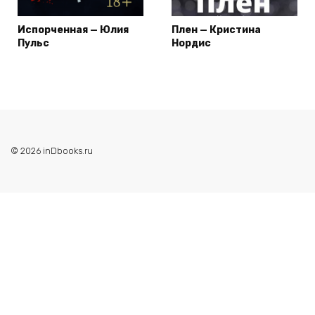
Испорченная — Юлия
Плен — Кристина
Пульс
Нордис
© 2026 inDbooks.ru