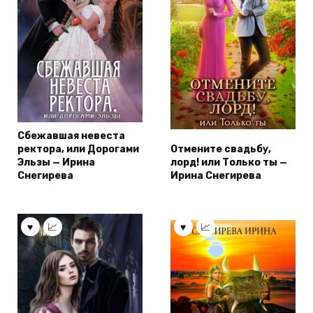
Сбежавшая невеста
ректора, или Дорогами
Отмените свадьбу,
Эльзы — Ирина
лорд! или Только ты —
Снегирева
Ирина Снегирева