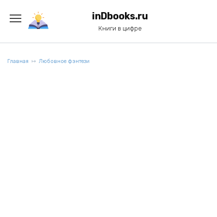
Перейти
к
inDbooks.ru
содержанию
Книги в цифре
Главная
Любовное фэнтези