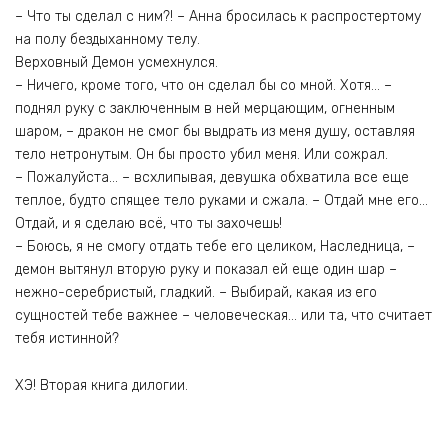
– Что ты сделал с ним?! – Анна бросилась к распростертому
на полу бездыханному телу.
Верховный Демон усмехнулся.
– Ничего, кроме того, что он сделал бы со мной. Хотя… –
поднял руку с заключенным в ней мерцающим, огненным
шаром, – дракон не смог бы выдрать из меня душу, оставляя
тело нетронутым. Он бы просто убил меня. Или сожрал.
– Пожалуйста… – всхлипывая, девушка обхватила все еще
теплое, будто спящее тело руками и сжала. – Отдай мне его…
Отдай, и я сделаю всё, что ты захочешь!
– Боюсь, я не смогу отдать тебе его целиком, Наследница, –
демон вытянул вторую руку и показал ей еще один шар –
нежно-серебристый, гладкий. – Выбирай, какая из его
сущностей тебе важнее – человеческая… или та, что считает
тебя истинной?
ХЭ! Вторая книга дилогии.