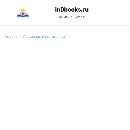
Перейти
к
inDbooks.ru
содержанию
Книги в цифре
Главная
Попаданцы в другие миры