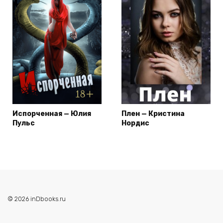
Испорченная — Юлия
Плен — Кристина
Пульс
Нордис
© 2026 inDbooks.ru