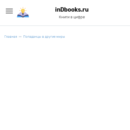
Перейти
к
inDbooks.ru
содержанию
Книги в цифре
Главная
Попаданцы в другие миры