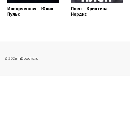
Испорченная — Юлия
Плен — Кристина
Пульс
Нордис
© 2026 inDbooks.ru