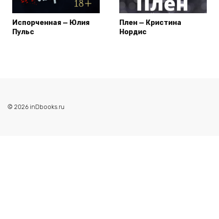
Испорченная — Юлия
Плен — Кристина
Пульс
Нордис
© 2026 inDbooks.ru