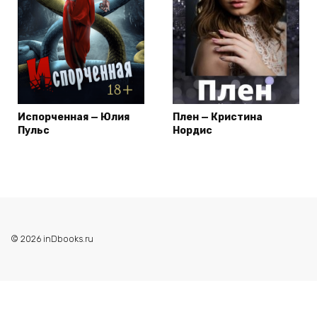
Испорченная — Юлия
Плен — Кристина
Пульс
Нордис
© 2026 inDbooks.ru