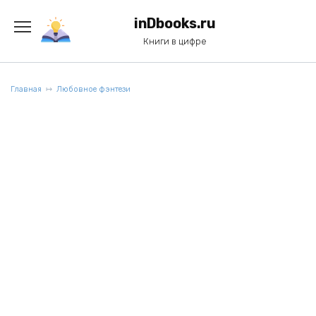
Перейти
к
inDbooks.ru
содержанию
Книги в цифре
Главная
Любовное фэнтези