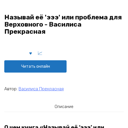
Называй её 'эээ' или проблема для
Верховного - Василиса
Прекрасная
Читать онлайн
Автор:
Василиса Прекрасная
Описание
О чем книга «Называй её ‘эээ’ или