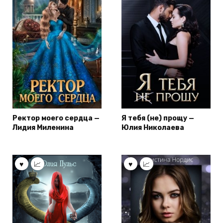
Ректор моего сердца —
Я тебя (не) прощу —
Лидия Миленина
Юлия Николаева