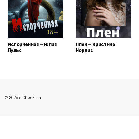
Испорченная — Юлия
Плен — Кристина
Пульс
Нордис
© 2026 inDbooks.ru