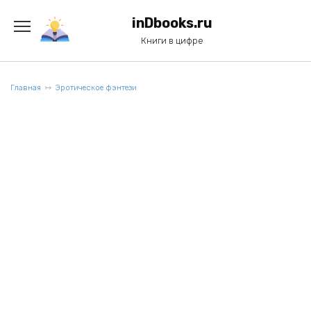
Перейти
к
inDbooks.ru
содержанию
Книги в цифре
Главная
Эротическое фэнтези