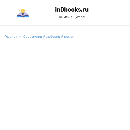
Перейти
к
inDbooks.ru
содержанию
Книги в цифре
Главная
Современный любовный роман