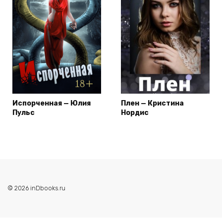
Испорченная — Юлия
Плен — Кристина
Пульс
Нордис
© 2026 inDbooks.ru