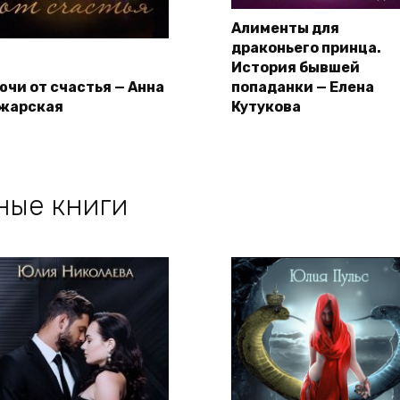
Алименты для
драконьего принца.
История бывшей
ючи от счастья — Анна
попаданки — Елена
жарская
Кутукова
ные книги