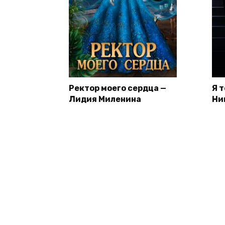
Ректор моего сердца —
Я 
Лидия Миленина
Ни