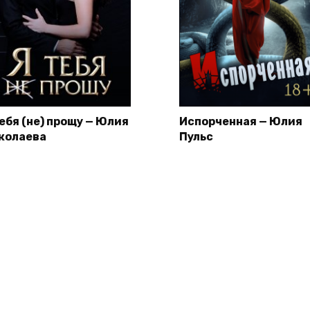
тебя (не) прощу — Юлия
Испорченная — Юлия
колаева
Пульс