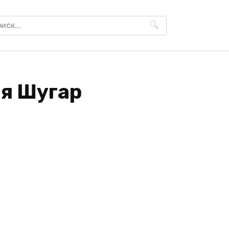
h
ия Шугар