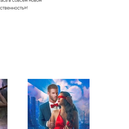
лась в совсем новом
ественность»!