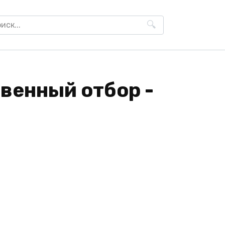
h
ственный отбор -