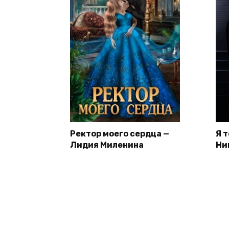
Ректор моего сердца —
Я 
Лидия Миленина
Ни