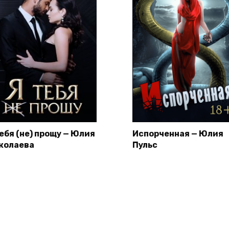
тебя (не) прощу — Юлия
Испорченная — Юлия
колаева
Пульс