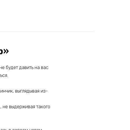
р»
не будет давить на вас
ься.
инчик, выглядывая из-
я, не выдерживая такого