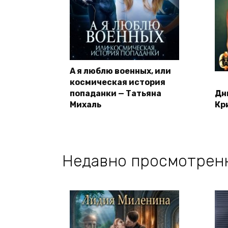
А я люблю военных, или
космическая история
попаданки — Татьяна
Дн
Михаль
Кр
Недавно просмотрен