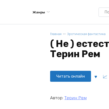
Searc
Жанры
for:
Главная
Эротическая фантастика
( Не ) есте
Терин Рем
Читать онлайн
Автор:
Терин Рем