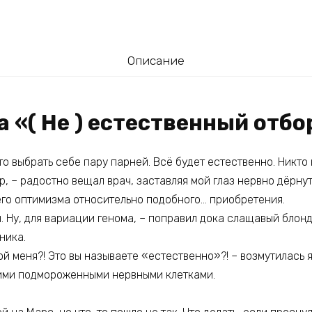
Описание
а «( Не ) естественный отбо
что выбрать себе пару парней. Всё будет естественно. Никто 
р, – радостно вещал врач, заставляя мой глаз нервно дёрнут
 его оптимизма относительно подобного… приобретения.
. Ну, для вариации генома, – поправил дока слащавый блонд
ника.
ой меня?! Это вы называете «естественно»?! – возмутилась 
ими подмороженными нервными клетками.