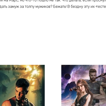
й на Марс, но что-то пошло не так. Что делать, если просну
ыдать замуж за толпу мужиков? Бежать! В бездну эту их «ест