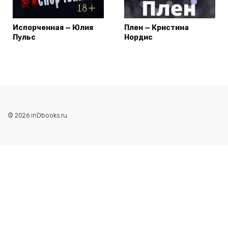
Испорченная — Юлия
Плен — Кристина
Пульс
Нордис
© 2026 inDbooks.ru