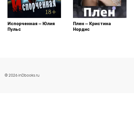
Испорченная — Юлия
Плен — Кристина
Пульс
Нордис
© 2026 inDbooks.ru