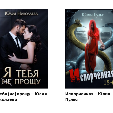
тебя (не) прощу — Юлия
Испорченная — Юлия
колаева
Пульс