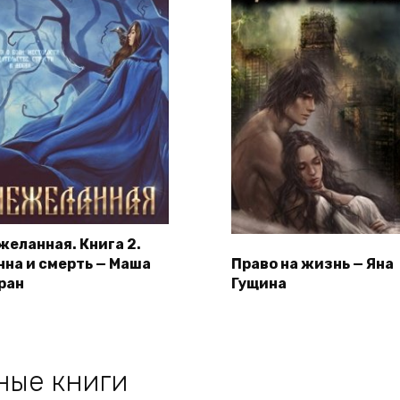
желанная. Книга 2.
нна и смерть — Маша
Право на жизнь — Яна
ран
Гущина
ные книги