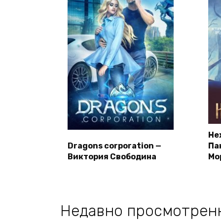
Не
Dragons corporation —
Па
Виктория Свободина
Мо
Недавно просмотрен