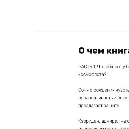
О чем книг
ЧАСТЬ 1. Что общего у
космофлота?
Соня с рождения чувств
справедливость и беск
предлагает защиту.
Кэрридан, адмирал на с
направлены на то, что