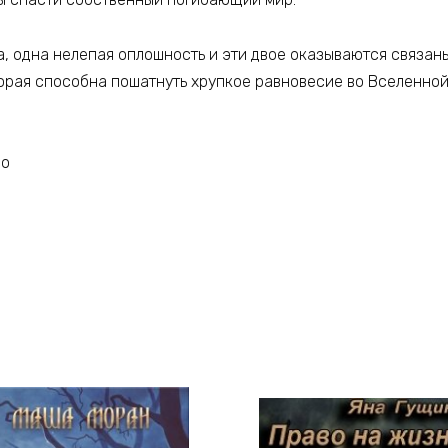
а, одна нелепая оплошность и эти двое оказываются связан
орая способна пошатнуть хрупкое равновесие во Вселенной
но