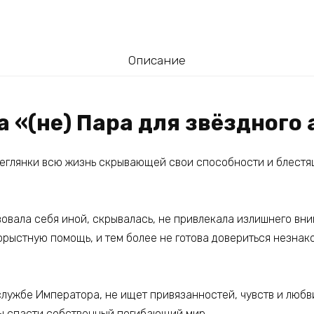
Описание
а «(не) Пара для звёздного
 беглянки всю жизнь скрывающей свои способности и блестя
овала себя иной, скрывалась, не привлекала излишнего вни
орыстную помощь, и тем более не готова довериться незнак
лужбе Императора, не ищет привязанностей, чувств и любви
бы спасти собственный погибающий мир.