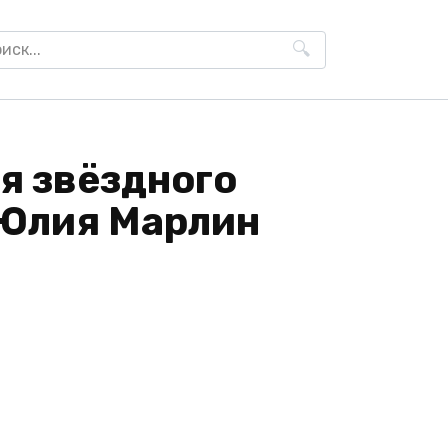
h
ля звёздного
 Юлия Марлин