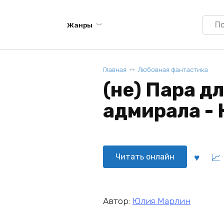
Searc
Жанры
for:
Главная
Любовная фантастика
(не) Пара д
адмирала -
Читать онлайн
Автор:
Юлия Марлин