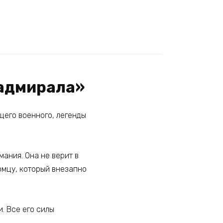
 адмирала»
щего военного, легенды
мания. Она не верит в
омцу, который внезапно
. Все его силы