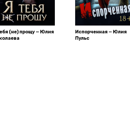
тебя (не) прощу — Юлия
Испорченная — Юлия
колаева
Пульс