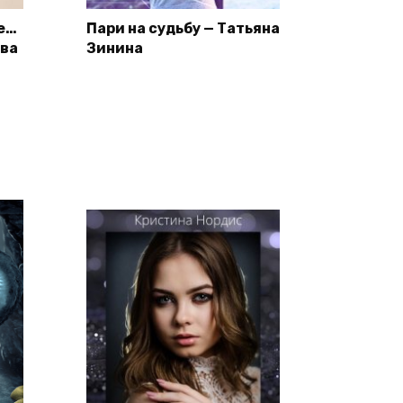
ле…
Пари на судьбу — Татьяна
ева
Зинина