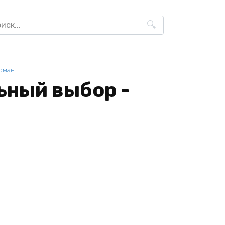
h
оман
ьный выбор -