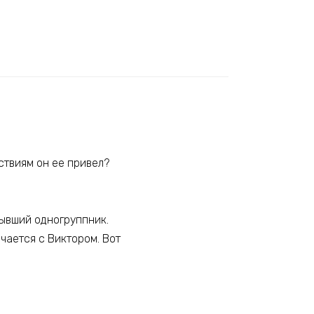
ствиям он ее привел?
бывший одногруппник.
ечается с Виктором. Вот