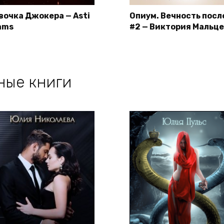
вочка Джокера — Asti
Опиум. Вечность пос
ams
#2 — Виктория Мальц
ные книги