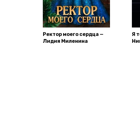
Ректор моего сердца —
Я 
Лидия Миленина
Ни